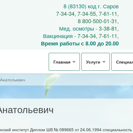
8 (83130) код г. Саров
7-34-34
,
7-34-55
,
7-61-11
,
8 800-500-01-31
,
Мед. осмотры -
3-38-81
,
Вакцинация -
7-34-34
,
7-61-11
,
Время работы с 8.00 до 20.00
Главная
Услуги
Специа
 Анатольевич
Анатольевич
кий институт Диплом ШВ № 089665 от 24.06.1994 специальность