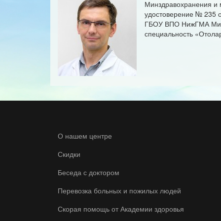
Минздравохранения и ме
удостоверение № 235 от
ГБОУ ВПО НижГМА Минзд
специальность «Отолар
О нашем центре
Скидки
Беседа с доктором
Перевозка больных и пожилых людей
Скорая помощь от Академии здоровья