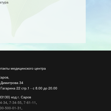
атура
нтакты медицинского центра
Саров,
. Димитрова 34
 Гагарина 22 стр.1 - с 8.00 до 20.00
83130) код г. Саров
4-34
,
7-34-55
,
7-61-11
,
00-500-01-31
,