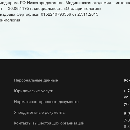
д.пром. РФ Нижегородская гос. Медицинская академия – интерн
 30.06.1195 г. специальность «Отоларингология»
рава Сертификат 0152240793556 от 27.11.2015
ингология
Персональные данные
Ко
г. 
Юридические услуги
ул
Нормативно-правовые документы
ул.
Учредительные документы
8 (
7-3
Контакты вышестоящих организаций
8 8