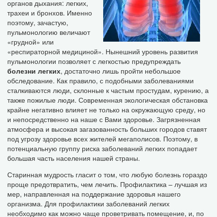
органов дыхания: легких,
трахеи и бронхов. Именно
поэтому, зачастую,
пульмонологию величают
«грудной» или
«респираторной медициной». Нынешний уровень развития
пульмонологии позволяет с легкостью предупреждать
болезни легких
, достаточно лишь пройти небольшое
обследование. Как правило, с подобными заболеваниями
сталкиваются люди, склонные к частым простудам, курению, а
также пожилые люди. Современная экологическая обстановка
крайне негативно влияет не только на окружающую среду, но
и непосредственно на наше с Вами здоровье. Загрязненная
атмосфера и высокая загазованность больших городов ставят
под угрозу здоровье всех жителей мегаполисов. Поэтому, в
потенциальную группу риска заболеваний легких попадает
большая часть населения нашей страны.
Старинная мудрость гласит о том, что любую болезнь гораздо
проще предотвратить, чем лечить. Профилактика – лучшая из
мер, направленная на поддержание здоровья нашего
организма. Для профилактики заболеваний легких
необходимо как можно чаще проветривать помещение, и, по