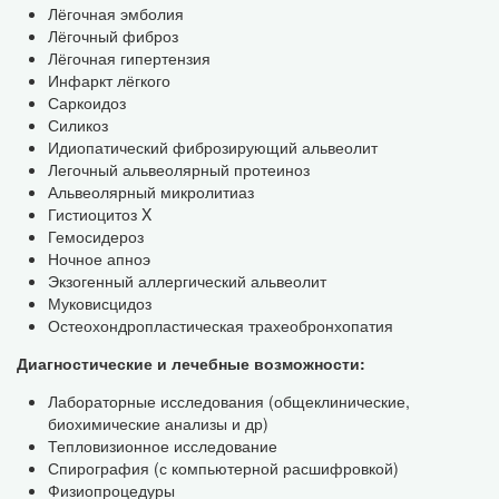
Лёгочная эмболия
Лёгочный фиброз
Лёгочная гипертензия
Инфаркт лёгкого
Саркоидоз
Силикоз
Идиопатический фиброзирующий альвеолит
Легочный альвеолярный протеиноз
Альвеолярный микролитиаз
Гистиоцитоз X
Гемосидероз
Ночное апноэ
Экзогенный аллергический альвеолит
Муковисцидоз
Остеохондропластическая трахеобронхопатия
Диагностические и лечебные возможности:
Лабораторные исследования (общеклинические,
биохимические анализы и др)
Тепловизионное исследование
Спирография (с компьютерной расшифровкой)
Физиопроцедуры