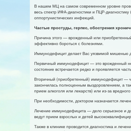
В нашем МЦ на самом современном уровне провод
весь спектр ИФА-диагностики и ПЦР-диагностику 
оппортунистических инфекций.
Частые простуды, герпес, обострения хрони
Причина этого — врожденный или приобретенный
эффективно бороться с болезнями.
Иммунодефицит делает Вас уязвимой мишенью дл
Первичный иммунодефицит — это врожденный нед
состояние встречается редко и проявляется част
Вторичный (приобретенный) иммунодефицит — ча
закончилась полноценным выздоровлением, а так
прием алкоголя или лекарств) или из-за вредно
При необходимости, доктором назначается лече
Лечение иммунодефицита — дело серьезное и д
ведут прием взрослых и детей высококвалифици
Также в клинике проводится диагностика и лече