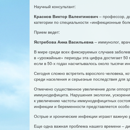
Научный консультант:
Краснов Виктор Валентинович
– профессор, д
категории по специальности «инфекционные болез
Прием ведет:
Ястребова Анна Васильевна
– иммунолог, врач
В мире среди всех фиксируемых случаев заболева
в «урожайные» периоды эта цифра достигает 50 м
если в 50-х годах насчитывалось около тысячи и
Сегодня сложно встретить взрослого человека, к
среди населения и серьезные последствия для з
Отмечено существенное увеличение доли оппорту
иммунодефицита. Нарушения экологии, ускорение
к увеличению частоты иммунодефицитных состоя
инфекции и беременности представляется особо 
Острые и хронические инфекции играют важную р
Еще одна важная проблема нашего времени – ди