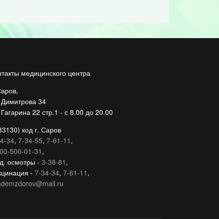
нтакты медицинского центра
Саров,
. Димитрова 34
 Гагарина 22 стр.1 - с 8.00 до 20.00
83130) код г. Саров
4-34
,
7-34-55
,
7-61-11
,
00-500-01-31
,
д. осмотры -
3-38-81
,
кцинация -
7-34-34
,
7-61-11
,
ademzdorov@mail.ru