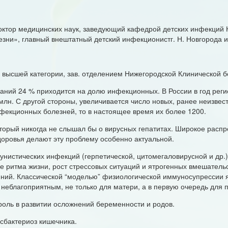
октор медицинских наук, заведующий кафедрой детских инфекций
ни», главный внештатный детский инфекционистг. Н. Новгорода и 
 высшей категории, зав. отделением Нижегородской Клинической 
ний 24 % приходится на долю инфекционных. В России в год регис
лн. С другой стороны, увеличивается число новых, ранее неизвес
нфекционных болезней, то в настоящее время их более 1200.
оторый никогда не слышал бы о вирусных гепатитах. Широкое расп
доровья делают эту проблему особенно актуальной.
нистических инфекций (герпетической, цитомегаловирусной и др.)
 ритма жизни, рост стрессовых ситуаций и ятрогенных вмешатель
ний. Классической “моделью” физиологической иммуносупрессии я
неблагоприятным, не только для матери, а в первую очередь для 
оль в развитии осложнений беременности и родов.
сбактериоз кишечника.