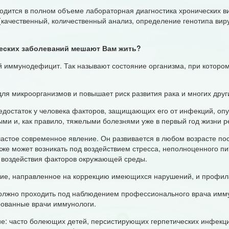
ится в полном объеме лабораторная диагностика хронических виру
(качественный, количественный анализ, определение генотипа вир
ческих заболеваний мешают Вам жить?
 иммунодефицит. Так называют состояние организма, при котором
я микроорганизмов и повышает риск развития рака и многих друг
остаток у человека факторов, защищающих его от инфекций, опу
ыми и, как правило, тяжелыми болезнями уже в первый год жизни р
стое современное явление. Он развивается в любом возрасте пос
же может возникать под воздействием стресса, неполноценного пит
го воздействия факторов окружающей среды.
ние, направленное на коррекцию имеющихся нарушений, и профил
олжно проходить под наблюдением профессионального врача имму
рованные врачи иммунологи.
ние: часто болеющих детей, персистирующих герпетических инфекц