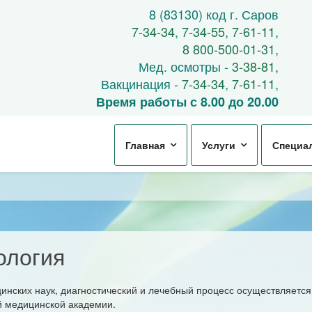
8 (83130) код г. Саров
7-34-34
,
7-34-55
,
7-61-11
,
8 800-500-01-31
,
Мед. осмотры -
3-38-81
,
Вакцинация -
7-34-34
,
7-61-11
,
Время работы с 8.00 до 20.00
Главная
Услуги
Специа
ология
цинских наук, диагностический и лечебный процесс осуществляетс
й медицинской академии.