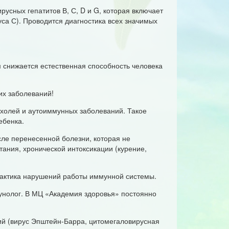
сных гепатитов В, С, D и G, которая включает
уса С). Проводится диагностика всех значимых
 снижается естественная способность человека
их заболеваний!
холей и аутоиммунных заболеваний. Такое
ебенка.
ле перенесенной болезни, которая не
ания, хронической интоксикации (курение,
актика нарушений работы иммунной системы.
нолог. В МЦ «Академия здоровья» постоянно
ий (вирус Эпштейн-Барра, цитомегаловирусная