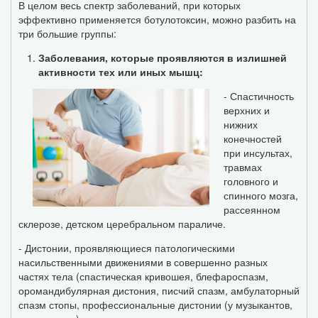
В целом весь спектр заболеваний, при которых
эффективно применяется ботулотоксин, можно разбить на
три большие группы:
Заболевания, которые проявляются в излишней
активности тех или иных мышц:
- Спастичность
верхних и
нижних
конечностей
при инсультах,
травмах
головного и
спинного мозга,
рассеянном
склерозе, детском церебральном параличе.
- Дистонии, проявляющиеся патологическими
насильственными движениями в совершенно разных
частях тела (спастическая кривошея, блефароспазм,
оромандибулярная дистония, писчий спазм, амбулаторный
спазм стопы, профессиональные дистонии (у музыкантов,