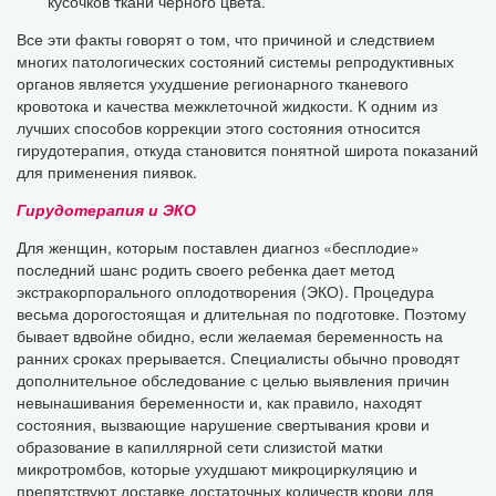
кусочков ткани черного цвета.
Все эти факты говорят о том, что причиной и следствием
многих патологических состояний системы репродуктивных
органов является ухудшение регионарного тканевого
кровотока и качества межклеточной жидкости. К одним из
лучших способов коррекции этого состояния относится
гирудотерапия, откуда становится понятной широта показаний
для применения пиявок.
Гирудотерапия и ЭКО
Для женщин, которым поставлен диагноз «бесплодие»
последний шанс родить своего ребенка дает метод
экстракорпорального оплодотворения (ЭКО). Процедура
весьма дорогостоящая и длительная по подготовке. Поэтому
бывает вдвойне обидно, если желаемая беременность на
ранних сроках прерывается. Специалисты обычно проводят
дополнительное обследование с целью выявления причин
невынашивания беременности и, как правило, находят
состояния, вызвающие нарушение свертывания крови и
образование в капиллярной сети слизистой матки
микротромбов, которые ухудшают микроциркуляцию и
препятствуют доставке достаточных количеств крови для