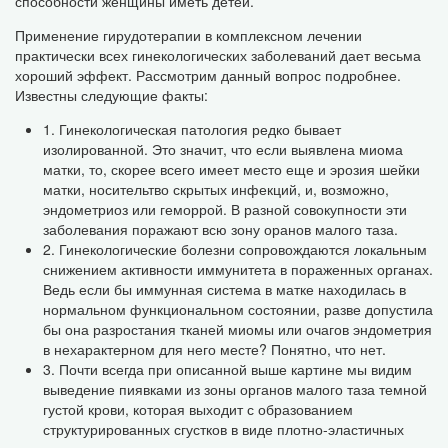
способности женщины иметь детей.
Применение гирудотерапии в комплексном лечении
практически всех гинекологических заболеваний дает весьма
хороший эффект. Рассмотрим данный вопрос подробнее.
Известны следующие факты:
1. Гинекологическая патология редко бывает
изолированной. Это значит, что если выявлена миома
матки, то, скорее всего имеет место еще и эрозия шейки
матки, носительтво скрытых инфекций, и, возможно,
эндометриоз или геморрой. В разной совокупности эти
заболевания поражают всю зону оранов малого таза.
2. Гинекологические болезни сопровождаются локальным
снижением активности иммунитета в пораженных органах.
Ведь если бы иммунная система в матке находилась в
нормальном функциональном состоянии, разве допустила
бы она разростания тканей миомы или очагов эндометрия
в нехарактерном для него месте? Понятно, что нет.
3. Почти всегда при описанной выше картине мы видим
выведение пиявками из зоны органов малого таза темной
густой крови, которая выходит с образованием
структурированных сгустков в виде плотно-эластичных