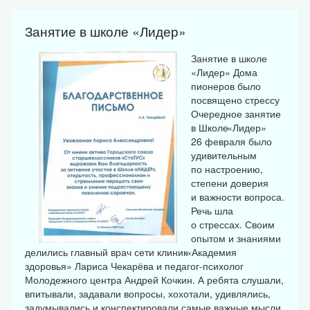
Занятие в школе «Лидер»
Занятие в школе
«Лидер» Дома
пионеров было
посвящено стрессу
Очередное занятие
в Школе
«
Лидер»
26 февраля было
удивительным
по настроению,
степени доверия
и важности вопроса.
Речь шла
о стрессах. Своим
опытом и знаниями
делились главный врач сети клиник
«
Академия
здоровья» Лариса Чекарёва и педагог-психолог
Молодежного центра Андрей Кочкин. А ребята слушали,
впитывали, задавали вопросы, хохотали, удивлялись,
задумывались и конспектировали самые важные мысли.