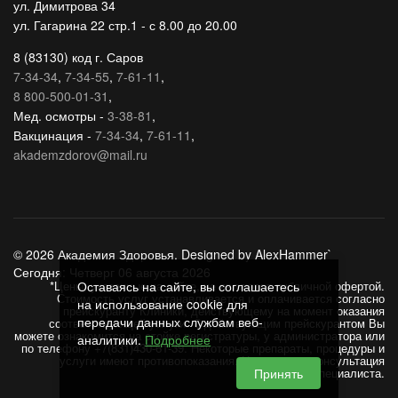
ул. Димитрова 34
ул. Гагарина 22 стр.1 - с 8.00 до 20.00
8 (83130) код г. Саров
7-34-34
,
7-34-55
,
7-61-11
,
8 800-500-01-31
,
Мед. осмотры -
3-38-81
,
Вакцинация -
7-34-34
,
7-61-11
,
akademzdorov@mail.ru
© 2026 Академия Здоровья. Designed by AlexHammer`
Сегодня: Четверг 06 августа 2026
*Цены, указанные на сайте, не являются публичной офертой.
Оставаясь на сайте, вы соглашаетесь
Стоимость услуг устанавливается и оплачивается согласно
на использование cookie для
прейскуранту Клиники, действующему на момент оказания
передачи данных службам веб-
соответствующей услуги. С действующим прейскурантом Вы
можете ознакомится на стойке регистратуры, у администратора или
аналитики.
Подробнее
по телефону +7(831)430-61-39. Некоторые препараты, процедуры и
услуги имеют противопоказания. Необходима консультация
специалиста.
Принять